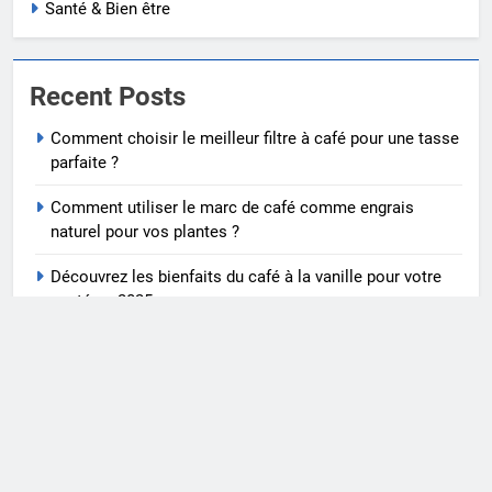
Santé & Bien être
Recent Posts
Comment choisir le meilleur filtre à café pour une tasse
parfaite ?
Comment utiliser le marc de café comme engrais
naturel pour vos plantes ?
Découvrez les bienfaits du café à la vanille pour votre
santé en 2025
Jean bleu homme : le classique indémodable et
comment le porter
Tout savoir sur l’achat LMNP d’occasion : guide
pratique