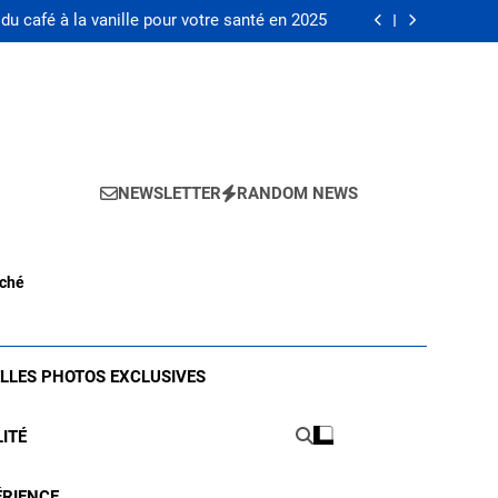
fé comme engrais naturel pour vos plantes ?
du café à la vanille pour votre santé en 2025
classique indémodable et comment le porter
sur l’achat LMNP d’occasion : guide pratique
fé comme engrais naturel pour vos plantes ?
du café à la vanille pour votre santé en 2025
classique indémodable et comment le porter
sur l’achat LMNP d’occasion : guide pratique
NEWSLETTER
RANDOM NEWS
nché
ELLES PHOTOS EXCLUSIVES
LITÉ
ÉRIENCE