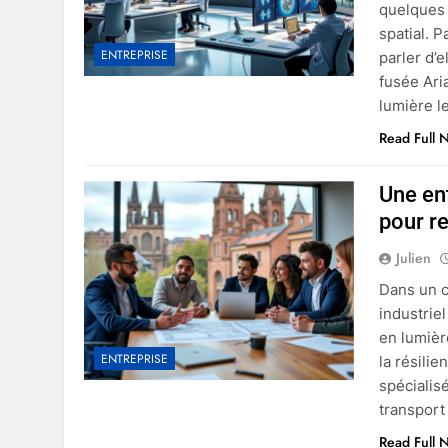
quelques 
spatial. P
ENTREPRISE
parler d’
fusée Ari
lumière 
Read Full 
Une en
pour r
Julien
Dans un c
industrie
en lumière
ENTREPRISE
la résili
spécialis
transport
Read Full 