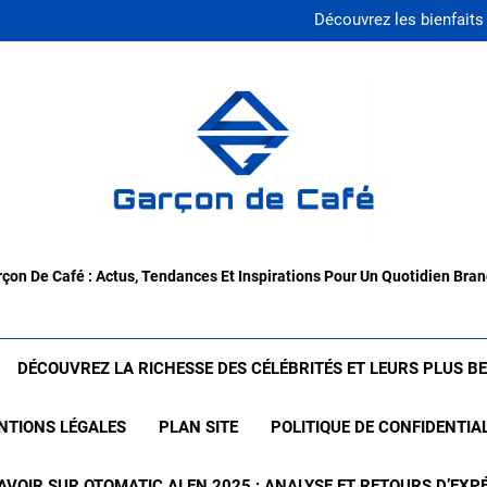
Comment utiliser le marc de ca
Découvrez les bienfaits 
Jean bleu homme : le 
Tout savoir 
Comment utiliser le marc de ca
Découvrez les bienfaits 
Jean bleu homme : le 
Tout savoir 
çon De Café : Actus, Tendances Et Inspirations Pour Un Quotidien Bra
DÉCOUVREZ LA RICHESSE DES CÉLÉBRITÉS ET LEURS PLUS B
NTIONS LÉGALES
PLAN SITE
POLITIQUE DE CONFIDENTIA
AVOIR SUR OTOMATIC.AI EN 2025 : ANALYSE ET RETOURS D’EXP