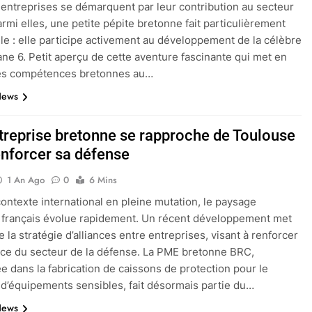
entreprises se démarquent par leur contribution au secteur
armi elles, une petite pépite bretonne fait particulièrement
elle : elle participe activement au développement de la célèbre
ane 6. Petit aperçu de cette aventure fascinante qui met en
les compétences bretonnes au…
News
treprise bretonne se rapproche de Toulouse
enforcer sa défense
1 An Ago
0
6 Mins
ontexte international en pleine mutation, le paysage
l français évolue rapidement. Un récent développement met
 la stratégie d’alliances entre entreprises, visant à renforcer
ence du secteur de la défense. La PME bretonne BRC,
ée dans la fabrication de caissons de protection pour le
 d’équipements sensibles, fait désormais partie du…
News