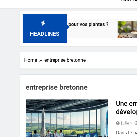
é comme engrais naturel pour vos plantes ?
Dé
2 
HEADLINES
Home
entreprise bretonne
entreprise bretonne
Une ent
dévelo
Julien
Dans le p