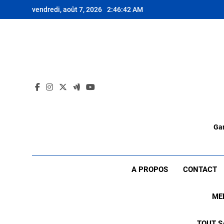
Skip
vendredi, août 7, 2026
2:46:43 AM
to
content
Gar
A PROPOS
CONTACT
ME
TOUT S