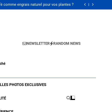
lleur filtre à café pour une tasse parfaite ?
fé comme engrais naturel pour vos plantes ?
du café à la vanille pour votre santé en 2025
classique indémodable et comment le porter
lleur filtre à café pour une tasse parfaite ?
fé comme engrais naturel pour vos plantes ?
du café à la vanille pour votre santé en 2025
classique indémodable et comment le porter
NEWSLETTER
RANDOM NEWS
nché
ELLES PHOTOS EXCLUSIVES
LITÉ
ÉRIENCE