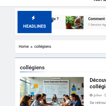
afé pour une tasse parfaite ?
Comment utiliser
1 Semaine Ago
HEADLINES
Home
collégiens
collégiens
Découvr
collég
Julien
Se retrou