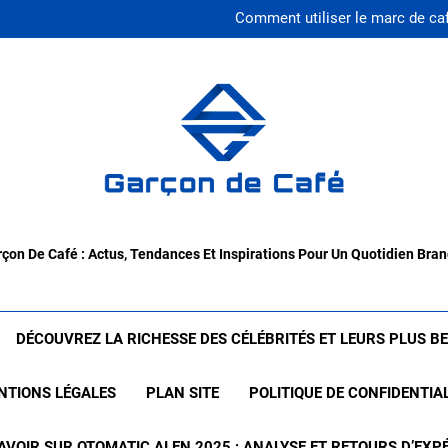
Comment choisir le mei
Comment utiliser le marc de ca
Découvrez les bienfaits 
Jean bleu homme : le 
Comment choisir le mei
Comment utiliser le marc de ca
Découvrez les bienfaits 
Jean bleu homme : le 
çon De Café : Actus, Tendances Et Inspirations Pour Un Quotidien Bra
DÉCOUVREZ LA RICHESSE DES CÉLÉBRITÉS ET LEURS PLUS B
NTIONS LÉGALES
PLAN SITE
POLITIQUE DE CONFIDENTIA
AVOIR SUR OTOMATIC.AI EN 2025 : ANALYSE ET RETOURS D’EXP