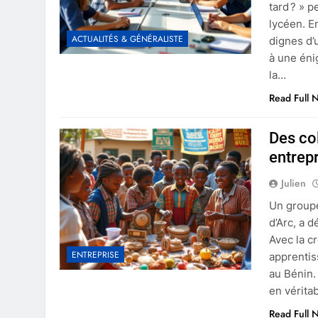
tard ? » 
lycéen. E
ACTUALITÉS & GÉNÉRALISTE
dignes d’
à une éni
la…
Read Full 
Des co
entrepr
Julien
Un groupe
d’Arc, a d
Avec la cr
ENTREPRISE
apprentis
au Bénin.
en vérita
Read Full 